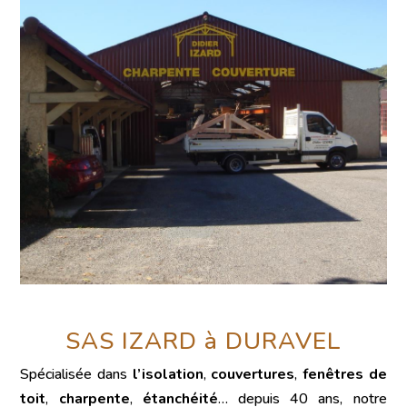
SAS IZARD à DURAVEL
Spécialisée dans
l’isolation
,
couvertures
,
fenêtres de
toit
,
charpente
,
étanchéité
… depuis 40 ans, notre